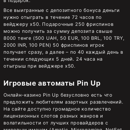
в подарок.
Все выигранные с депозитного бонуса деньги
нужно отыграть в течение 72 часов по
вейджеру х50. Подарочные 250 фриспинов
можно получить за сумму депозита свыше
8000 тенге (500 UAH, 50 EUR, 100 BRL, 100 TRY,
2000 INR, 100 PEN) 50 фриспинов игрок
получает сразу, а далее – по 40 каждый день в
течении следующих 5 дней. 24 часа на
отыгрыш при вейджере х50.
Игровые автоматы Pin Up
Онлайн-казино Pin Up безусловно есть что
предложить любителям азартных развлечений.
На сайте доступно громадное количество
лицензионных слотов разных жанров и
волатильности от лучших провайдеров с
мировым именем (Amatic, Microgaming, NetEnt,