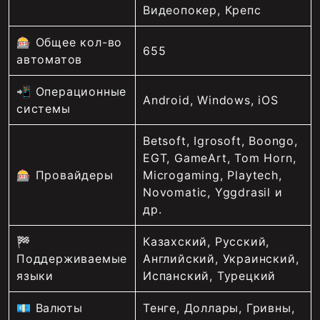
Видеопокер, Крепс
🎰 Общее кол-во
655
автоматов
📲 Операционные
Android, Windows, iOS
системы‎
Betsoft, Igrosoft, Boongo,
EGT, GameArt, Tom Horn,
🎰 Провайдеры
Microgaming, Playtech,
Novomatic, Yggdrasil и
др.
🏁
Казахский, Русский,
Поддерживаемые
Английский, Украинский,
языки
Испанский, Турецкий
💶 Валюты‎
Тенге, Доллары, Гривны,