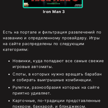
Iron Man 3
Есть на портале и фильтрация развлечений по
названию и определенному провайдеру. Игры
на сайте распределены по следующим
категориям:
Новинки, куда попадают все самые свежие
игровые автоматы.
Слоты, в которых нужно вращать барабан
и собирать выигрышные комбинации.
Рулетки, разнообразия которых на сайте
приятно удивляет.
Карточные, по-традиции представленные
покером, баккарой, и блэкджеком.