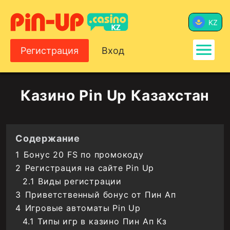
KZ
RU
EN
BR
TR
UA
UZ
Регистрация
Вход
Казино Pin Up Казахстан
Содержание
1
Бонус 20 FS по промокоду
2
Регистрация на сайте Pin Up
2.1
Виды регистрации
3
Приветственный бонус от Пин Ап
4
Игровые автоматы Pin Up
4.1
Типы игр в казино Пин Ап Кз