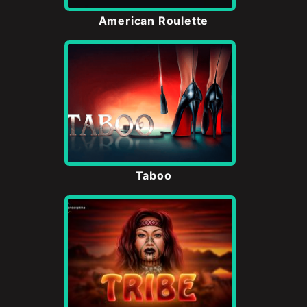
American Roulette
Taboo