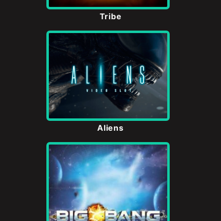
Tribe
Aliens