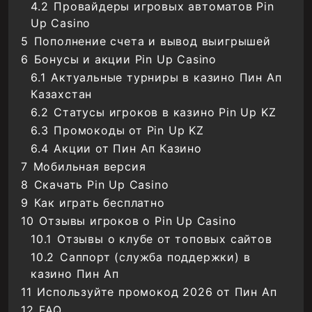
4.2
Провайдеры игровых автоматов Pin
Up Casino
5
Пополнение счета и вывод выигрышей
6
Бонусы и акции Pin Up Casino
6.1
Актуальные турниры в казино Пин Ап
Казахстан
6.2
Статусы игроков в казино Pin Up KZ
6.3
Промокоды от Pin Up KZ
6.4
Акции от Пин Ап Казино
7
Мобильная версия
8
Скачать Pin Up Casino
9
Как играть бесплатно
10
Отзывы игроков о Pin Up Casino
10.1
Отзывы о клубе от топовых сайтов
10.2
Саппорт (служба поддержки) в
казино Пин Ап
11
Используйте промокод 2026 от Пин Ап
12
FAQ