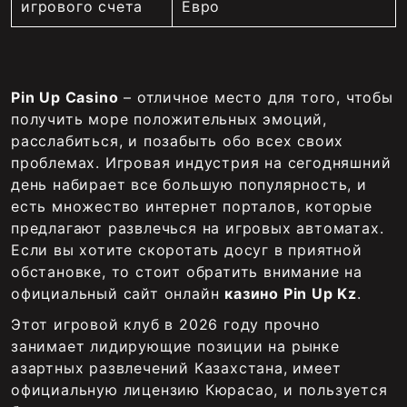
игрового счета
Евро
Pin Up Casino
– отличное место для того, чтобы
получить море положительных эмоций,
расслабиться, и позабыть обо всех своих
проблемах. Игровая индустрия на сегодняшний
день набирает все большую популярность, и
есть множество интернет порталов, которые
предлагают развлечься на игровых автоматах.
Если вы хотите скоротать досуг в приятной
обстановке, то стоит обратить внимание на
официальный сайт онлайн
казино Pin Up Kz
.
Этот игровой клуб в 2026 году прочно
занимает лидирующие позиции на рынке
азартных развлечений Казахстана, имеет
официальную лицензию Кюрасао, и пользуется