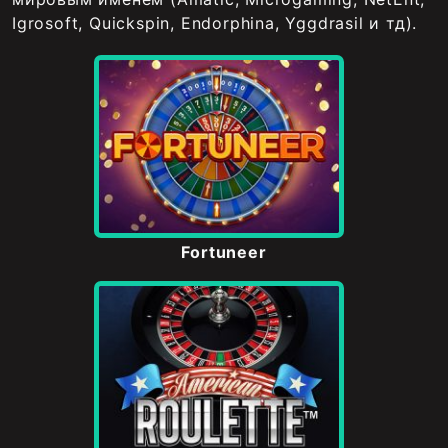
Igrosoft, Quickspin, Endorphina, Yggdrasil и тд).
Fortuneer