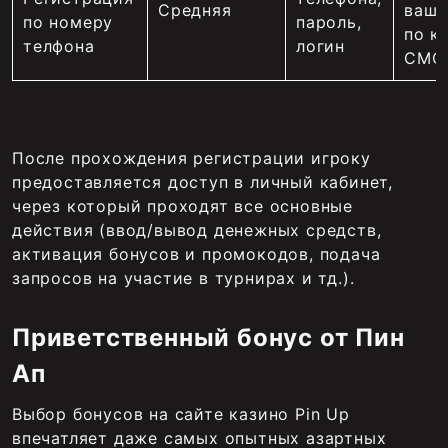
Средняя
ваше
по номеру
пароль,
по к
телфона
логин
СМС
После прохождения регистрации игроку
предоставляется доступ в личный кабинет,
через который проходят все основные
действия (ввод/вывод денежных средств,
активация бонусов и промокодов, подача
запросов на участие в турнирах и тд.).
Приветственный бонус от Пин
Ап
Выбор бонусов на сайте казино Pin Up
впечатляет даже самых опытных азартных