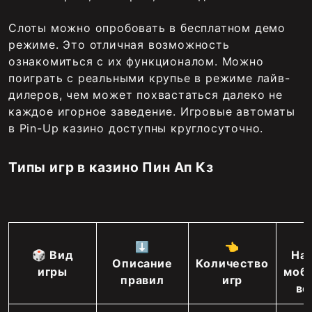
Слоты можно опробовать в бесплатном демо
режиме. Это отличная возможность
ознакомиться с их функционалом. Можно
поиграть с реальными крупье в режиме лайв-
дилеров, чем может похвастаться далеко не
каждое игорное заведение. Игровые автоматы
в Pin-Up казино доступны круглосуточно.
Типы игр в казино Пин Ап Кз
⬇️
👈
🎲 Вид
На
Описание
Количество
игры
моб
правил
игр
ве